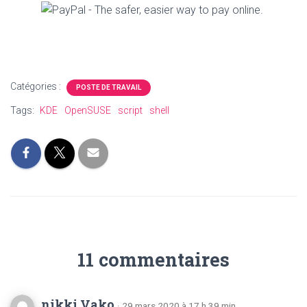
Catégories :
POSTE DE TRAVAIL
Tags:
KDE
OpenSUSE
script
shell
11 commentaires
nikki Vako
· 29 mars 2020 à 17 h 39 min