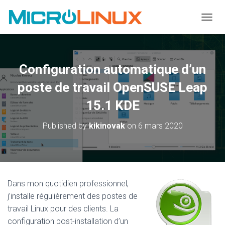
OUVRI
Configuration automatique d’un
poste de travail OpenSUSE Leap
15.1 KDE
Published by
kikinovak
on
6 mars 2020
Dans mon quotidien professionnel,
j’installe régulièrement des postes de
travail Linux pour des clients. La
configuration post-installation d’un