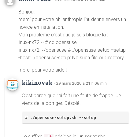
Bonjour,
merci pour votre philanthropie linuxienne envers un
novice en installation.
Mon problème c’est que je suis bloqué là :
linux-nx72:~ # cd opensuse
linux-nx72:~/opensuse # ./opensuse-setup –setup
-bash: ./opensuse-setup: No such file or directory
merci pour votre aide !
kikinovak
· 29 mars 2020 à 21 h 06 min
C’est parce que j’ai fait une faute de frappe. Je
viens de la corriger. Désolé.
# 
./opensuse-setup.sh --setup
Le suffixe
désigne ici un script shell.
.sh