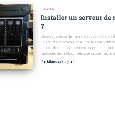
SERVEUR
Installer un serveur de
7
Cette page décrit de manière succincte l’install
un serveur de réseau local (Local Area Network
est une distinction purement pragmatique qui m
rubriques de ce blog. Il désigne ici une machin
Par
kikinovak
, il y a
6 ans