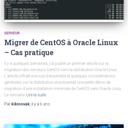
SERVEUR
Migrer de CentOS à Oracle Linux
– Cas pratique
Il y a quelques semaines, j’ai publié un premier article sur la
migration des serveurs CentOS vers la distribution Oracle Linux.
L’article offrait une vue d’ensemble et quelques considérations
générales sur la distribution et présentait une petite démo de
migration d’une installation minimale de CentOS vers Oracle Linux.
La semaine
Lire la suite
Par
kikinovak
, il y a
6 ans