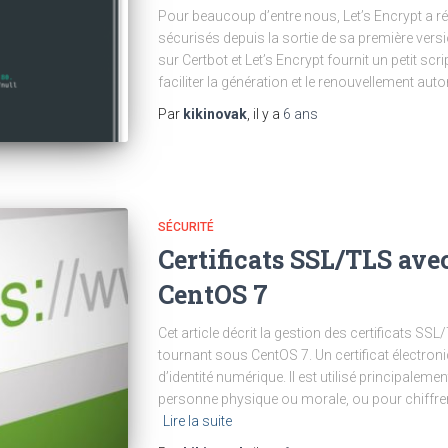
Pour beaucoup d’entre nous, Let’s Encrypt a ré
sécurisés depuis la sortie de sa première versi
sur Certbot et Let’s Encrypt fournit un petit scri
faciliter la génération et le renouvellement aut
Par
kikinovak
, il y a
6 ans
SÉCURITÉ
Certificats SSL/TLS ave
CentOS 7
Cet article décrit la gestion des certificats SS
tournant sous CentOS 7. Un certificat électro
d’identité numérique. Il est utilisé principalement
personne physique ou morale, ou pour chiffrer 
Lire la suite