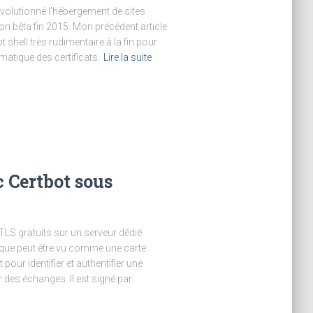
volutionné l’hébergement de sites
on bêta fin 2015. Mon précédent article
pt shell très rudimentaire à la fin pour
omatique des certificats.
Lire la suite
c Certbot sous
L/TLS gratuits sur un serveur dédié
nique peut être vu comme une carte
 pour identifier et authentifier une
des échanges. Il est signé par