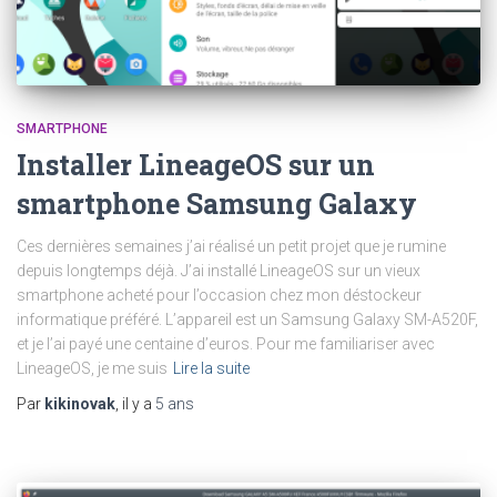
SMARTPHONE
Installer LineageOS sur un
smartphone Samsung Galaxy
Ces dernières semaines j’ai réalisé un petit projet que je rumine
depuis longtemps déjà. J’ai installé LineageOS sur un vieux
smartphone acheté pour l’occasion chez mon déstockeur
informatique préféré. L’appareil est un Samsung Galaxy SM-A520F,
et je l’ai payé une centaine d’euros. Pour me familiariser avec
LineageOS, je me suis
Lire la suite
Par
kikinovak
, il y a
5 ans