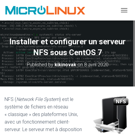
OUVRI
Installer et configurer un serveur
NFS sous CentOS 7
Published by
kikinovak
on
8 avril 2020
NFS (
Network File System
) est le
système de fichiers en réseau
« classique » des plateformes Unix,
avec un fonctionnement client-
serveur. Le serveur met à disposition