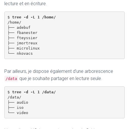
lecture et en écriture.
$ 
tree -d -L 1 /home/
/home/

├── adebuf

├── fbanester

├── fteyssier

├── jmortreux

├── microlinux

Par ailleurs, je dispose également d’une arborescence
que je souhaite partager en lecture seule.
/data
$ 
tree -d -L 1 /data/
/data/

├── audio

├── iso
