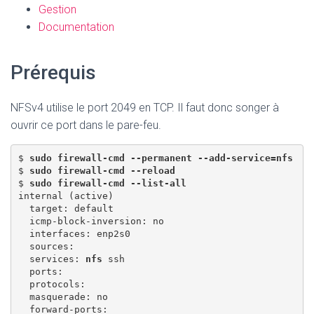
Gestion
Documentation
Prérequis
NFSv4 utilise le port 2049 en TCP. Il faut donc songer à
ouvrir ce port dans le pare-feu.
$ 
sudo firewall-cmd --permanent --add-service=nfs
$ 
sudo firewall-cmd --reload
$ 
sudo firewall-cmd --list-all
internal (active)

  target: default

  icmp-block-inversion: no

  interfaces: enp2s0

  sources: 

  services: 
nfs
 ssh

  ports: 

  protocols: 

  masquerade: no

  forward-ports: 
