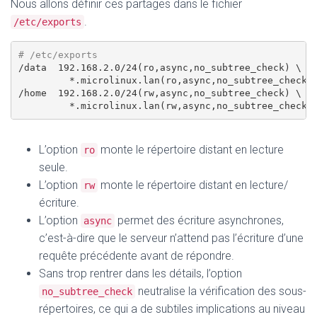
Nous allons définir ces partages dans le fichier
.
/etc/exports
# /etc/exports
/data  192.168.2.0/24(ro,async,no_subtree_check) \

         *.microlinux.lan(ro,async,no_subtree_check)

/home  192.168.2.0/24(rw,async,no_subtree_check) \

L’option
monte le répertoire distant en lecture
ro
seule.
L’option
monte le répertoire distant en lecture/
rw
écriture.
L’option
permet des écriture asynchrones,
async
c’est-à-dire que le serveur n’attend pas l’écriture d’une
requête précédente avant de répondre.
Sans trop rentrer dans les détails, l’option
neutralise la vérification des sous-
no_subtree_check
répertoires, ce qui a de subtiles implications au niveau