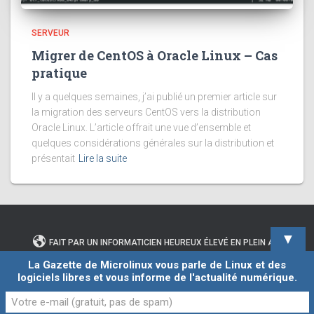
SERVEUR
Migrer de CentOS à Oracle Linux – Cas
pratique
Il y a quelques semaines, j’ai publié un premier article sur
la migration des serveurs CentOS vers la distribution
Oracle Linux. L’article offrait une vue d’ensemble et
quelques considérations générales sur la distribution et
présentait
Lire la suite
▼
FAIT PAR UN INFORMATICIEN HEUREUX ÉLEVÉ EN PLEIN AIR
La Gazette de Microlinux vous parle de Linux et des
logiciels libres et vous informe de l'actualité numérique.
CONTACTER L’AUTEUR DE CE BLOG
Hestia | Développé par
ThemeIsle