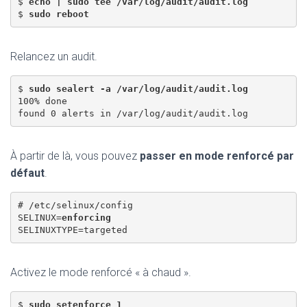
$ 
echo | sudo tee /var/log/audit/audit.log
$ 
sudo reboot
Relancez un audit.
$ 
sudo sealert -a /var/log/audit/audit.log
100% done

À partir de là, vous pouvez
passer en mode renforcé par
défaut
.
# /etc/selinux/config

SELINUX=
enforcing
Activez le mode renforcé « à chaud ».
$ 
sudo setenforce 1