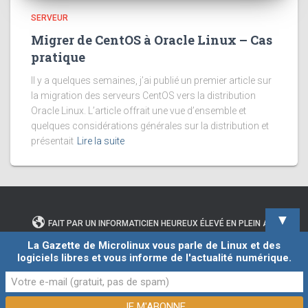
SERVEUR
Migrer de CentOS à Oracle Linux – Cas
pratique
Il y a quelques semaines, j’ai publié un premier article sur
la migration des serveurs CentOS vers la distribution
Oracle Linux. L’article offrait une vue d’ensemble et
quelques considérations générales sur la distribution et
présentait
Lire la suite
▼
FAIT PAR UN INFORMATICIEN HEUREUX ÉLEVÉ EN PLEIN AIR
La Gazette de Microlinux vous parle de Linux et des
logiciels libres et vous informe de l'actualité numérique.
CONTACTER L’AUTEUR DE CE BLOG
Hestia | Développé par
ThemeIsle