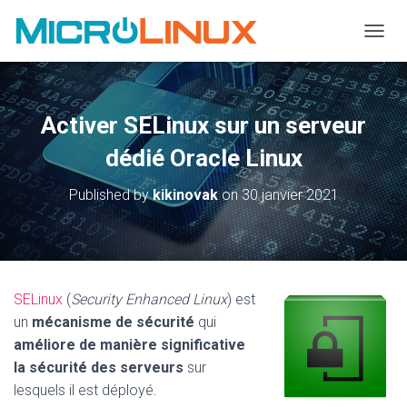
OUVRI
Activer SELinux sur un serveur
dédié Oracle Linux
Published by
kikinovak
on
30 janvier 2021
SELinux
(
Security Enhanced Linux
) est
un
mécanisme de sécurité
qui
améliore de manière significative
la sécurité des serveurs
sur
lesquels il est déployé.