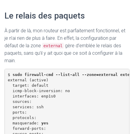
Le relais des paquets
À partir de là, mon routeur est parfaitement fonctionnel, et
je n’ai rien de plus à faire. En effet, la configuration par
défaut de la zone
gère d’emblée le relais des
external
paquets, sans qu’il y ait quoi que ce soit à configurer à la
main.
$ 
sudo firewall-cmd --list-all --zone=external exter
external (active)

  target: default

  icmp-block-inversion: no

  interfaces: enp1s0

  sources: 

  services: ssh

  ports: 

  protocols: 

  masquerade: 
yes
  forward-ports: 

  source-ports: 
