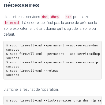
nécessaires
J’autorise les services
,
et
pour la zone
dns
dhcp
ntp
. Là encore, ce n’est pas la peine de préciser la
internal
zone explicitement, étant donné qu’il s’agit de la zone par
défaut.
$ 
sudo firewall-cmd --permanent --add-service=dns
success 

$ 
sudo firewall-cmd --permanent --add-service=dhcp
success 

$ 
sudo firewall-cmd --permanent --add-service=ntp
success 

$ 
sudo firewall-cmd --reload
J’affiche le résultat de l’opération.
$ 
sudo firewall-cmd --list-services dhcp dns ntp ssh