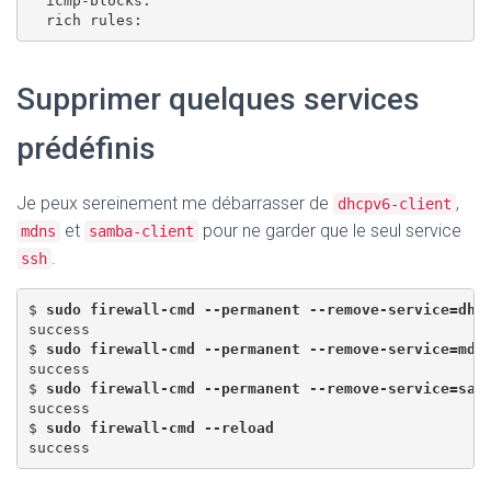
  icmp-blocks: 

Supprimer quelques services
prédéfinis
Je peux sereinement me débarrasser de
,
dhcpv6-client
et
pour ne garder que le seul service
mdns
samba-client
.
ssh
$ 
sudo firewall-cmd --permanent --remove-service=dhc
success 

$ 
sudo firewall-cmd --permanent --remove-service=mdn
success 

$ 
sudo firewall-cmd --permanent --remove-service=sam
success 

$ 
sudo firewall-cmd --reload