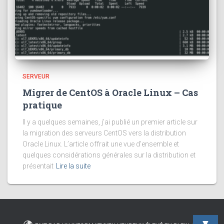
SERVEUR
Migrer de CentOS à Oracle Linux – Cas
pratique
Il y a quelques semaines, j’ai publié un premier article sur
la migration des serveurs CentOS vers la distribution
Oracle Linux. L’article offrait une vue d’ensemble et
quelques considérations générales sur la distribution et
présentait
Lire la suite
▼