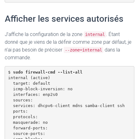
Afficher les services autorisés
J’affiche la configuration de la zone
. Étant
internal
donné que je viens de la définir comme zone par défaut, je
n’ai pas besoin de préciser
dans la
--zone=internal
commande.
$ 
sudo firewall-cmd --list-all
internal (active) 

  target: default

  icmp-block-inversion: no 

  interfaces: enp2s0 

  sources: 

  services: dhcpv6-client mdns samba-client ssh 

  ports: 

  protocols: 

  masquerade: no 

  forward-ports:

  source-ports: 
