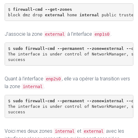
$ 
firewall-cmd --get-zones
block dmz drop 
external
 home 
internal
J’associe la zone
à l’interface
.
external
enp1s0
$ 
sudo firewall-cmd --permanent --zone=external --ch
The interface is under control of NetworkManager, set
Quant à l’interface
, elle va opérer la transition vers
enp2s0
la zone
.
internal
$ 
sudo firewall-cmd --permanent --zone=internal --ch
The interface is under control of NetworkManager, set
Voici mes deux zones
et
avec les
internal
external