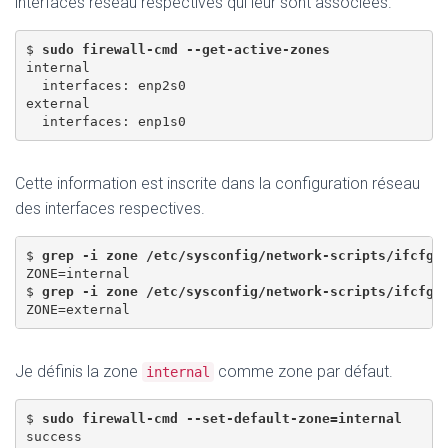
interfaces réseau respectives qui leur sont associées.
$ 
sudo firewall-cmd --get-active-zones
internal 

  interfaces: enp2s0 

external

Cette information est inscrite dans la configuration réseau
des interfaces respectives.
$ 
grep -i zone /etc/sysconfig/network-scripts/ifcfg-
ZONE=internal 

$ 
grep -i zone /etc/sysconfig/network-scripts/ifcfg-
Je définis la zone
comme zone par défaut.
internal
$ 
sudo firewall-cmd --set-default-zone=internal