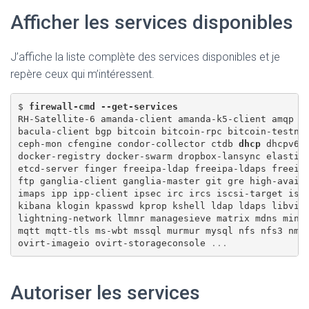
Afficher les services disponibles
J’affiche la liste complète des services disponibles et je
repère ceux qui m’intéressent.
$ 
firewall-cmd --get-services
RH-Satellite-6 amanda-client amanda-k5-client amqp am
bacula-client bgp bitcoin bitcoin-rpc bitcoin-testnet
ceph-mon cfengine condor-collector ctdb 
dhcp
 dhcpv6 
docker-registry docker-swarm dropbox-lansync elastics
etcd-server finger freeipa-ldap freeipa-ldaps freeipa
ftp ganglia-client ganglia-master git gre high-availa
imaps ipp ipp-client ipsec irc ircs iscsi-target isns
kibana klogin kpasswd kprop kshell ldap ldaps libvirt
lightning-network llmnr managesieve matrix mdns minid
mqtt mqtt-tls ms-wbt mssql murmur mysql nfs nfs3 nme
ovirt-imageio ovirt-storageconsole 
Autoriser les services