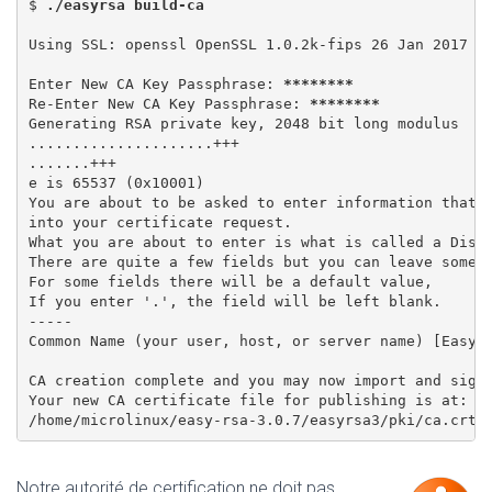
$ 
./easyrsa build-ca
Using SSL: openssl OpenSSL 1.0.2k-fips 26 Jan 2017

Enter New CA Key Passphrase: 
********
Re-Enter New CA Key Passphrase: 
********
Generating RSA private key, 2048 bit long modulus

.....................+++

.......+++

e is 65537 (0x10001)

You are about to be asked to enter information that w
into your certificate request.

What you are about to enter is what is called a Disti
There are quite a few fields but you can leave some b
For some fields there will be a default value,

If you enter '.', the field will be left blank.

-----

Common Name (your user, host, or server name) [Easy-
CA creation complete and you may now import and sign 
Your new CA certificate file for publishing is at:

Notre autorité de certification ne doit pas