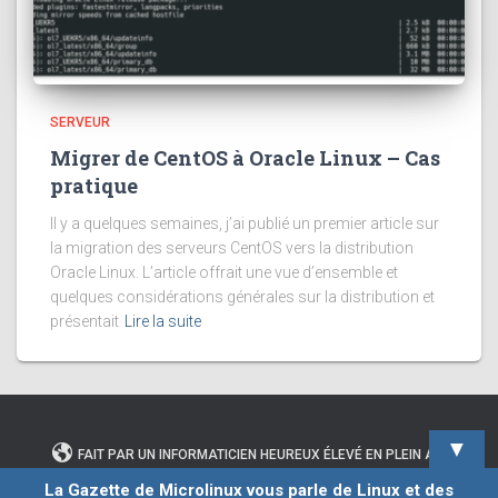
SERVEUR
Migrer de CentOS à Oracle Linux – Cas
pratique
Il y a quelques semaines, j’ai publié un premier article sur
la migration des serveurs CentOS vers la distribution
Oracle Linux. L’article offrait une vue d’ensemble et
quelques considérations générales sur la distribution et
présentait
Lire la suite
▼
FAIT PAR UN INFORMATICIEN HEUREUX ÉLEVÉ EN PLEIN AIR
La Gazette de Microlinux vous parle de Linux et des