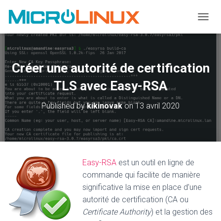
OUVRI
Créer une autorité de certification
TLS avec Easy-RSA
Published by
kikinovak
on
13 avril 2020
Easy-RSA
est un outil en ligne de
commande qui facilite de manière
significative la mise en place d’une
autorité de certification (CA ou
Certificate Authority
) et la gestion des